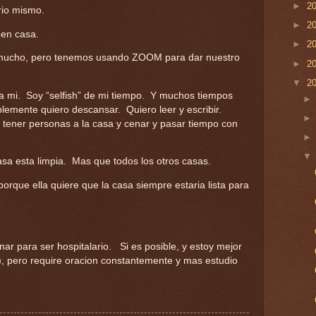
►
2
rio mismo.
►
2
 en casa.
►
2
 mucho, pero tenemos usando ZOOM para dar nuestro
►
2
▼
2
ara mi. Soy “selfish” de mi tiempo. Y muchos tiempos
lemente quiero descansar. Quiero leer y escribir.
 tener personas a la casa y cenar y pasar tiempo con
sa esta limpia. Mas que todos los otros casas.
orque ella quiere que la casa siempre estaria lista para
ar para ser hospitalario. Si es posible, y estoy mejor
ed), pero require oracion constantemente y mas estudio