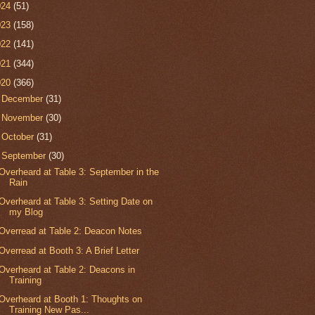
024
(51)
023
(158)
022
(141)
021
(344)
020
(366)
►
December
(31)
►
November
(30)
►
October
(31)
▼
September
(30)
Overheard at Table 3: September in the
Rain
Overheard at Table 3: Setting Date on
my Blog
Overread at Table 2: Deacon Notes
Overread at Booth 3: A Brief Letter
Overheard at Table 2: Deacons in
Training
Overheard at Booth 1: Thoughts on
Training New Pas...