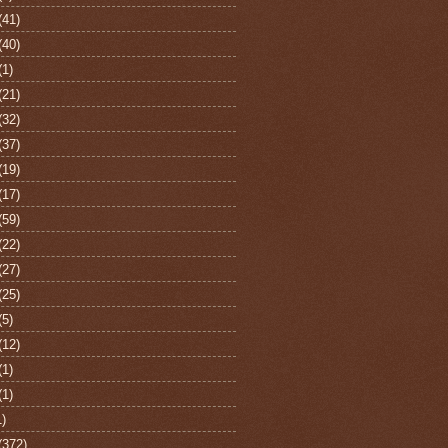
(41)
(40)
(1)
(21)
(32)
(37)
(19)
(17)
(59)
(22)
(27)
(25)
(5)
(12)
(1)
(1)
1)
(372)