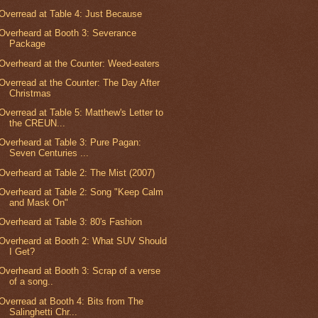
Overread at Table 4: Just Because
Overheard at Booth 3: Severance
Package
Overheard at the Counter: Weed-eaters
Overread at the Counter: The Day After
Christmas
Overread at Table 5: Matthew's Letter to
the CREUN...
Overheard at Table 3: Pure Pagan:
Seven Centuries ...
Overheard at Table 2: The Mist (2007)
Overheard at Table 2: Song "Keep Calm
and Mask On"
Overheard at Table 3: 80's Fashion
Overheard at Booth 2: What SUV Should
I Get?
Overheard at Booth 3: Scrap of a verse
of a song..
Overread at Booth 4: Bits from The
Salinghetti Chr...