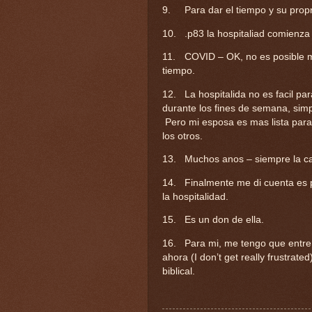
9.
Para dar el tiempo y su prop
10.
.p83 la hospitaliad comienza
11.
COVID – OK, no es posible
tiempo.
12.
La hospitalida no es facil p
durante los fines de semana, simp
Pero mi esposa es mas lista para
los otros.
13.
Muchos anos – siempre la ca
14.
Finalmente me di cuenta es p
la hospitalidad.
15.
Es un don de ella.
16.
Para mi, me tengo que entren
ahora (I don’t get really frustrat
biblical.