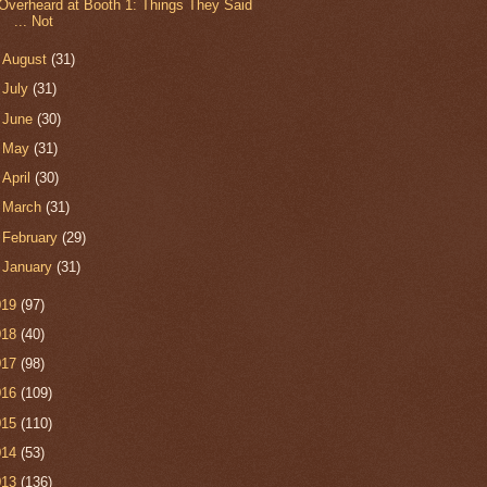
Overheard at Booth 1: Things They Said
... Not
►
August
(31)
►
July
(31)
►
June
(30)
►
May
(31)
►
April
(30)
►
March
(31)
►
February
(29)
►
January
(31)
019
(97)
018
(40)
017
(98)
016
(109)
015
(110)
014
(53)
013
(136)