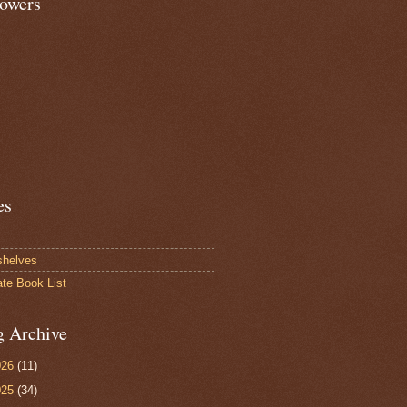
lowers
es
shelves
ate Book List
g Archive
026
(11)
025
(34)