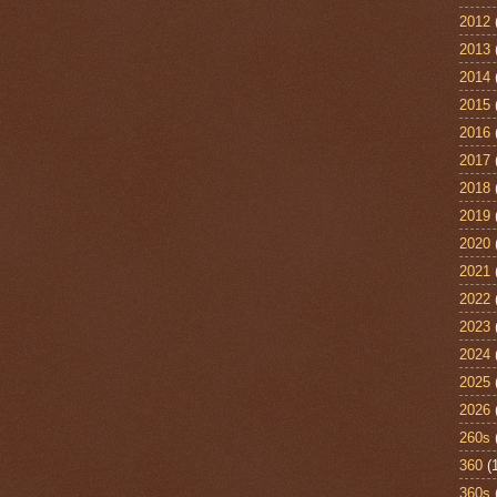
2012
2013
2014
2015
2016
2017
2018
2019
2020
2021
2022
2023
2024
2025
2026
260s
360
(
360s