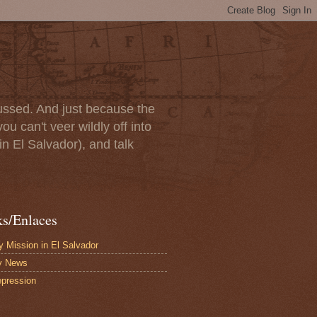
scussed. And just because the
u can't veer wildly off into
in El Salvador), and talk
ks/Enlaces
 Mission in El Salvador
y News
pression