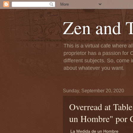
Zen and T
This is a virtual cafe where a
proprietor has a passion for C
different subjects. So, come i
about whatever you want.
Sunday, September 20, 2020
Overread at Tabl
un Hombre" por 
La Medida de un Hombre