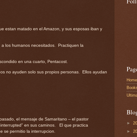
Fol
que estan matado en el Amazon, y sus esposas iban y
a los humanos necesitados. Practiquen la
scondido en una cuarto, Pentacost.
Pag
os no ayuden solo sus propios personas. Ellos ayudan
Home
Book
Ultim
Blo
 pasado, el mensaje de Samaritano – el pastor
►
2
interrupted” en sus caminos. El que practica
e se permitio la interrupcion.
►
2