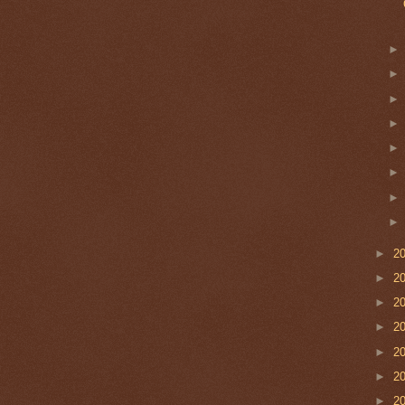
►
2
►
2
►
2
►
2
►
2
►
2
►
2