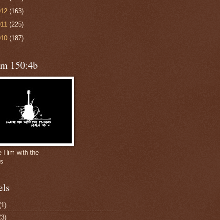
012
(163)
011
(225)
010
(187)
lm 150:4b
e Him with the
gs
els
(1)
(3)