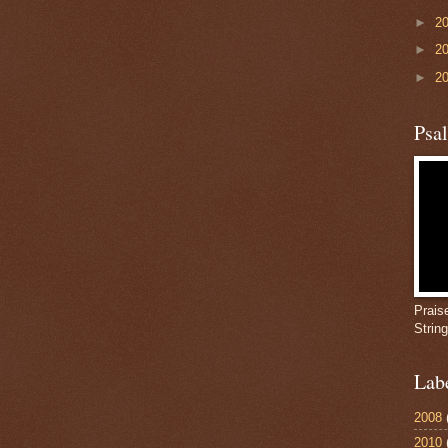
►
2
►
2
►
2
Psa
Prais
Strin
Lab
2008
2010