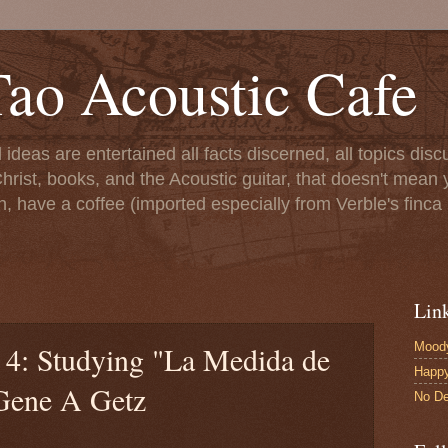
ao Acoustic Cafe
ll ideas are entertained all facts discerned, all topics di
hrist, books, and the Acoustic guitar, that doesn't mean yo
n, have a coffee (imported especially from Verble's finca 
Lin
Moody
e 4: Studying "La Medida de
Happ
Gene A Getz
No De